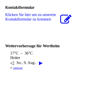
Kontaktformular
Klicken Sie hier um zu unserem
Kon­takt­for­mu­lar zu kommen
Wettervorhersage für Wertheim
17°C – 36°C
Heiter
◁
▶
So., 9. Aug..
©
wetter.net