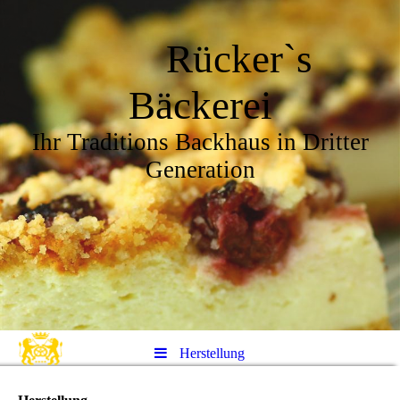
Rücker`s
Bäckerei
Ihr Traditions Backhaus in Dritter
Generation
Herstellung